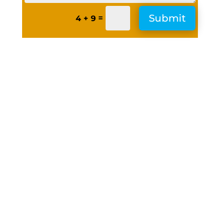
Submit
=
4 + 9