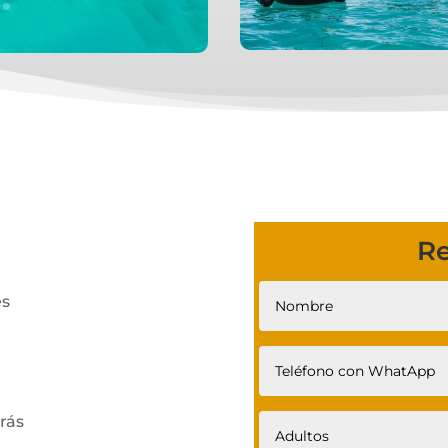
Re
es
rás