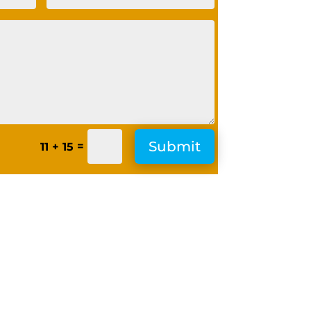
Submit
=
11 + 15