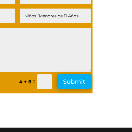
Submit
=
4 + 6