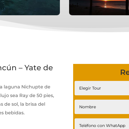
cún – Yate de
Re
 la laguna Nichupte de
lujo sea Ray de 50 pies,
 de sol, la brisa del
s bebidas.