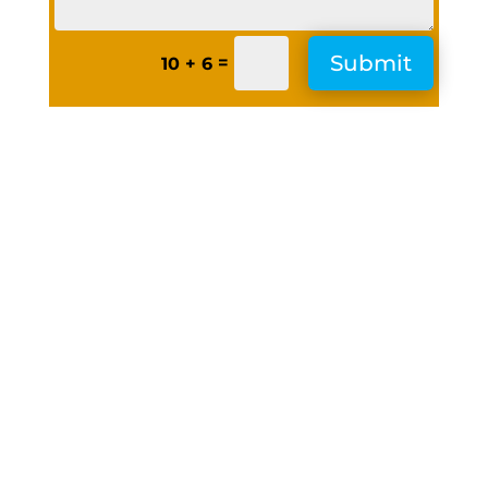
Submit
=
10 + 6